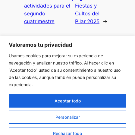
actividades para el
Fiestas y
segundo
Cultos del
cuatrimestre
Pilar 2025
→
Valoramos tu privacidad
Usamos cookies para mejorar su experiencia de
Caballeros y Damas del Pilar
navegación y analizar nuestro tráfico. Al hacer clic en
“Aceptar todo” usted da su consentimiento a nuestro uso
de las cookies, aunque también puede personalizar su
Acerca de
Privacidad
Social
experiencia.
Equipo
Política de privacidad
Facebook
Historia
Términos y condiciones
Instagram
Aceptar todo
Carreras
Contacta con consotros
Twitter/X
Personalizar
Diseñado con
WordPress
Rechazar todo