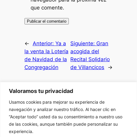
que comente.
←
Anterior:
Ya a
Siguiente:
Gran
la venta la Lotería
acogida del
de Navidad de la
Recital Solidario
Congregación
de Villancicos
→
Valoramos tu privacidad
Usamos cookies para mejorar su experiencia de
Caballeros y Damas del Pilar
navegación y analizar nuestro tráfico. Al hacer clic en
“Aceptar todo” usted da su consentimiento a nuestro uso
de las cookies, aunque también puede personalizar su
Acerca de
Privacidad
Social
experiencia.
Equipo
Política de privacidad
Facebook